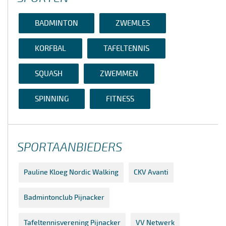
BADMINTON
ZWEMLES
KORFBAL
TAFELTENNIS
SQUASH
ZWEMMEN
SPINNING
FITNESS
SPORTAANBIEDERS
Pauline Kloeg Nordic Walking
CKV Avanti
Badmintonclub Pijnacker
Tafeltennisverening Pijnacker
VV Netwerk