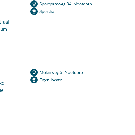
Sportparkweg 34, Nootdorp
Sporthal
raal
rum
Molenweg 5, Nootdorp
Eigen locatie
xe
de