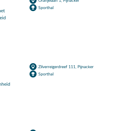
Oranjelaan 1, Pijnacker
Sporthal
met
eid
Zilverreigerdreef 111, Pijnacker
Sporthal
nheid