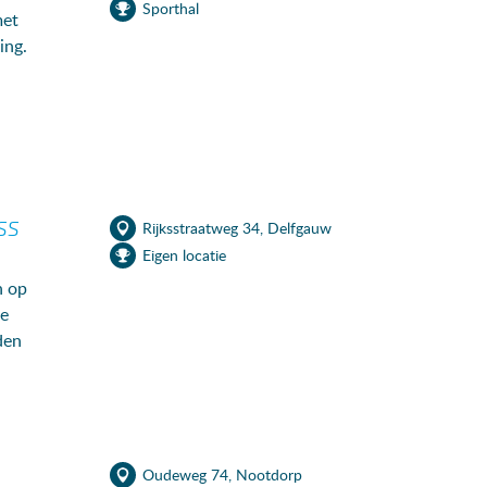
Sporthal
met
ing.
SS
Rijksstraatweg 34, Delfgauw
Eigen locatie
h op
de
den
mte
Oudeweg 74, Nootdorp