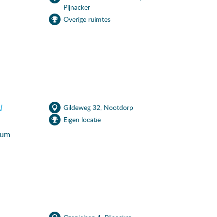
Pijnacker
Overige ruimtes
N
Gildeweg 32, Nootdorp
Eigen locatie
rum
in