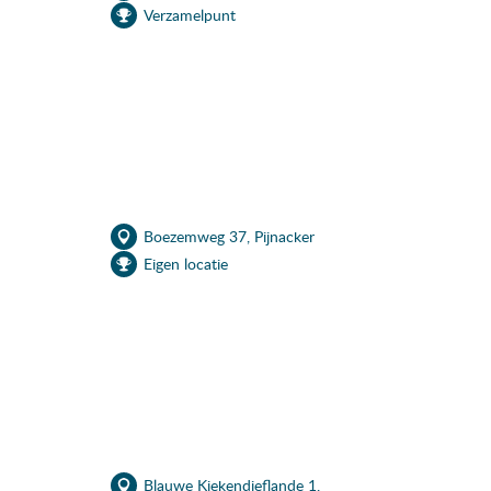
Verzamelpunt
Boezemweg 37, Pijnacker
Eigen locatie
Blauwe Kiekendieflande 1,