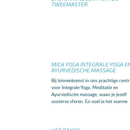
TWEEMASTER
MICA YOGA INTEGRALE YOGA E
AYURVEDISCHE MASSAGE
Bij binnenkomst in ons prachtige cent
voor Integrale Yoga, Meditatie en
Ayurvedische massage, waan je jezelf
oosterse sferen. En voel je het warme
welkom. Onze lessen worden gegeven 
twee prachti...