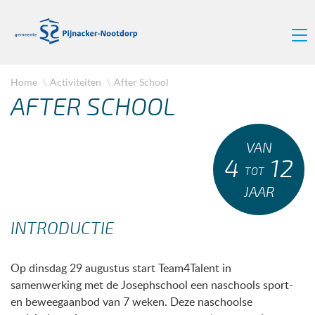
Home
Activiteiten
After School
AFTER SCHOOL
VAN
4
12
TOT
JAAR
INTRODUCTIE
Op dinsdag 29 augustus start Team4Talent in
samenwerking met de Josephschool een naschools sport-
en beweegaanbod van 7 weken. Deze naschoolse