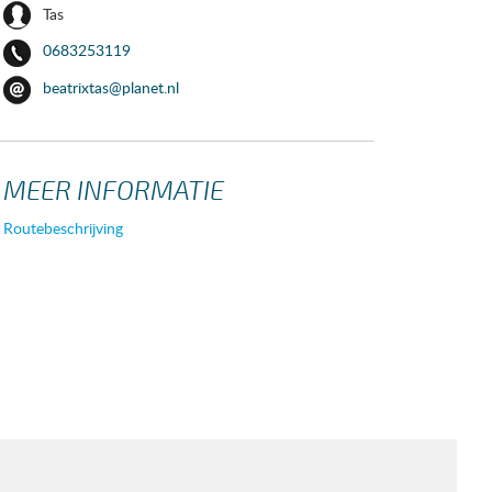
Tas
0683253119
beatrixtas@planet.nl
MEER INFORMATIE
Routebeschrijving